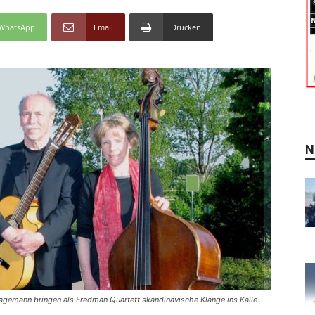
WhatsApp
Email
Drucken
N
 Hagemann bringen als Fredman Quartett skandinavische Klänge ins Kalle.