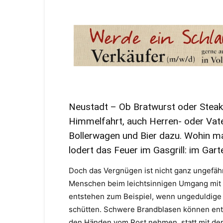
Neustadt – Ob Bratwurst oder Steak 
Himmelfahrt, auch Herren- oder Vate
Bollerwagen und Bier dazu. Wohin man
lodert das Feuer im Gasgrill: im Gart
Doch das Vergnügen ist nicht ganz ungefähr
Menschen beim leichtsinnigen Umgang mit
entstehen zum Beispiel, wenn ungeduldige G
schütten. Schwere Brandblasen können ent
den Händen vom Rost nehmen, statt mit der 