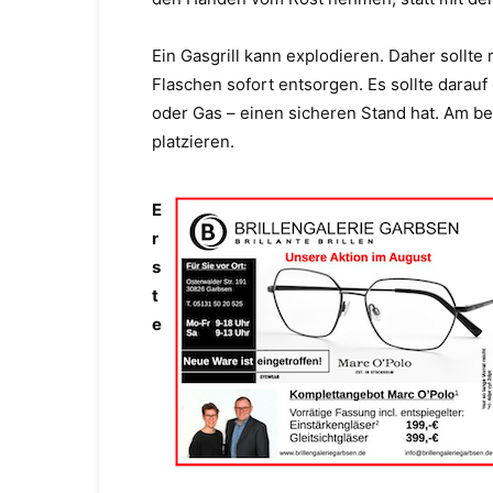
Ein Gasgrill kann explodieren. Daher sollt
Flaschen sofort entsorgen. Es sollte darauf
oder Gas – einen sicheren Stand hat. Am be
platzieren.
E
r
s
t
e