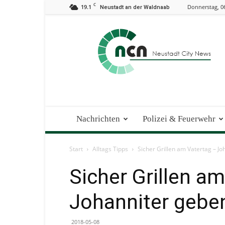
C
19.1
Donnerstag, 0
Neustadt an der Waldnaab
Neustadt
City
News
Nachrichten
Polizei & Feuerwehr
Start
Alltags Tipps
Sicher Grillen am Vatertag – Jo
Sicher Grillen a
Johanniter geben
2018-05-08