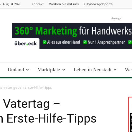
6. August 2026
Kontakt
Werben Sie mit uns
Citynews-Jobportal
Anzeige
Umland
Marktplatz
Leben in Neustadt
Wer
hanniter geben Erste-Hilfe-Tipps
m Vatertag –
 Erste-Hilfe-Tipps