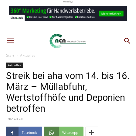
Anzeige
Start
Aktuelles
Aktuelles
Streik bei aha vom 14. bis 16.
März – Müllabfuhr,
Wertstoffhöfe und Deponien
betroffen
2023-03-10
Facebook
WhatsApp