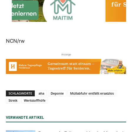
NCN/rw
Anzeige
SCHLAGWORTE
aha
Deponie
Müllabfuhr entfällt ersatzlos
Streik
Wertstoffhöfe
VERWANDTE ARTIKEL