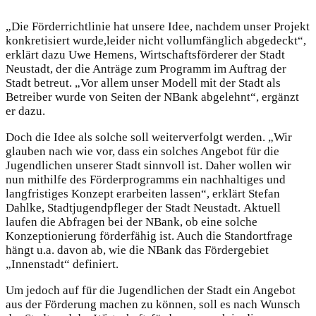
„Die Förderrichtlinie hat unsere Idee, nachdem unser Projekt
konkretisiert wurde,
leider nicht vollumfänglich abgedeckt“,
erklärt dazu Uwe Hemens, Wirtschaftsför
derer der Stadt
Neustadt, der die Anträge zum Programm im Auftrag der
Stadt be
treut. „Vor allem unser Modell mit der Stadt als
Betreiber wurde von Seiten der
NBank abgelehnt“, ergänzt
er dazu.
Doch die Idee als solche soll weiterverfolgt werden. „Wir
glauben nach wie vor, dass
ein solches Angebot für die
Jugendlichen unserer Stadt sinnvoll ist. Daher wollen
wir
nun mithilfe des Förderprogramms ein nachhaltiges und
langfristiges Konzept
erarbeiten lassen“, erklärt Stefan
Dahlke, Stadtjugendpfleger der Stadt Neustadt.
Aktuell
laufen die Abfragen bei der NBank, ob eine solche
Konzeptionierung förder
fähig ist. Auch die Standortfrage
hängt u.a. davon ab, wie die NBank das Förderge
biet
„Innenstadt“ definiert.
Um jedoch auf für die Jugendlichen der Stadt ein Angebot
aus der Förderung ma
chen zu können, soll es nach Wunsch