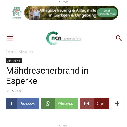
Anzeige
Start
Aktuelles
Aktuelles
Mähdrescherbrand in
Esperke
2018-07-01
Facebook
WhatsApp
Email
Anzeige