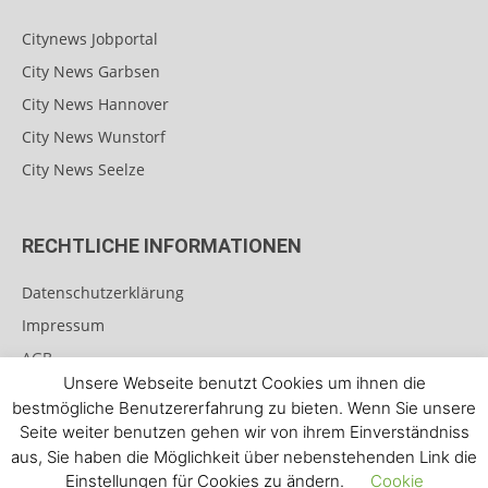
Citynews Jobportal
City News Garbsen
City News Hannover
City News Wunstorf
City News Seelze
RECHTLICHE INFORMATIONEN
Datenschutzerklärung
Impressum
AGB
Unsere Webseite benutzt Cookies um ihnen die
Teilnahmebedingungen für Gewinnspiele
bestmögliche Benutzererfahrung zu bieten. Wenn Sie unsere
Seite weiter benutzen gehen wir von ihrem Einverständniss
aus, Sie haben die Möglichkeit über nebenstehenden Link die
Einstellungen für Cookies zu ändern.
Cookie
Kontakt
Werben Sie mit uns
Citynews-Jobportal